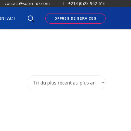
contact@sopim-dz.com
+213 (0)23-962-616
ONTACT
OFFRES DE SERVICES