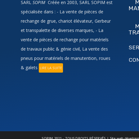
M
SARL
SOPIM
Créée en 2003, SARL SOPIM est
MA
spécialisée dans : - La vente de pièces de
rechange de grue, chariot élévateur, Gerbeur
M
et transpalette de diverses marques, - La
TR
vente de pièces de rechange pour matériels
SER
de travaux public & génie civil, La vente des
pneus pour matériels de manutention, roues
CO
& galets
LIRE LA SUITE
SOPIM
2021 - TOUS DROITS RÉSERVÉS | Site web développ