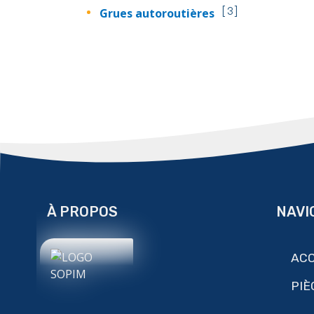
Grues autoroutières
3
À PROPOS
NAVI
ACC
PIÈ