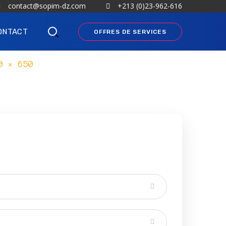
contact@sopim-dz.com
+213 (0)23-962-616
ONTACT
OFFRES DE SERVICES
0 × 650