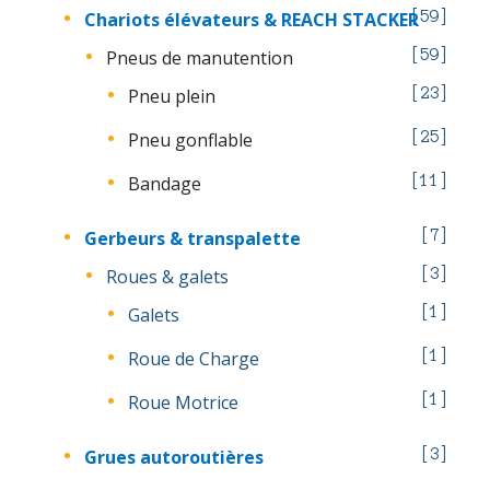
Chariots élévateurs & REACH STACKER
59
Pneus de manutention
59
Pneu plein
23
Pneu gonflable
25
Bandage
11
Gerbeurs & transpalette
7
Roues & galets
3
Galets
1
Roue de Charge
1
Roue Motrice
1
Grues autoroutières
3