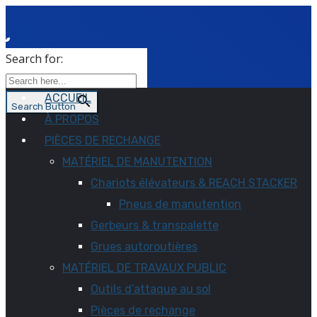
Search for:
ACCUEIL
Search Button
À PROPOS
PIÈCES DE RECHANGE
MATÉRIEL DE MANUTENTION
Chariots élévateurs & REACH STACKER
Pneus de manutention
Gerbeurs & transpalette
Grues autoroutières
MATÉRIEL DE TRAVAUX PUBLIC
Outils d’attaque au sol
Pièces de rechange