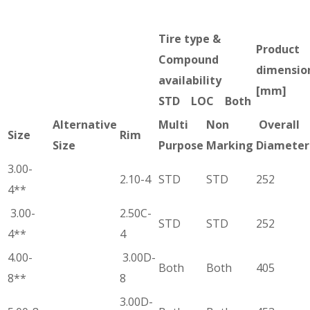
Tire type &
Product
Compound
dimensio
availability
[mm]
STD LOC Both
Alternative
Multi
Non
Overall
Size
Rim
Size
Purpose
Marking
Diameter
3.00-
2.10-4
STD
STD
252
4**
3.00-
2.50C-
STD
STD
252
4**
4
4.00-
3.00D-
Both
Both
405
8**
8
3.00D-