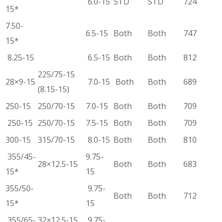
6.0-15
STD
STD
724
15*
7.50-
6.5-15
Both
Both
747
15*
8.25-15
6.5-15
Both
Both
812
225/75-15
28×9-15
7.0-15
Both
Both
689
(8.15-15)
250-15
250/70-15
7.0-15
Both
Both
709
250-15
250/70-15
7.5-15
Both
Both
709
300-15
315/70-15
8.0-15
Both
Both
810
355/45-
9.75-
28×12.5-15
Both
Both
683
15*
15
355/50-
9.75-
Both
Both
712
15*
15
355/65-
32×12.5-15
9.75-