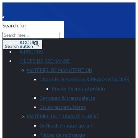
Search for:
ACCUEIL
Search Button
À PROPOS
PIÈCES DE RECHANGE
MATÉRIEL DE MANUTENTION
Chariots élévateurs & REACH STACKER
Pneus de manutention
Gerbeurs & transpalette
Grues autoroutières
MATÉRIEL DE TRAVAUX PUBLIC
Outils d’attaque au sol
Pièces de rechange