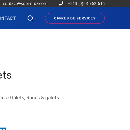
contact@sopim-dz.com
+213 (0)23-962-616
ONTACT
OFFRES DE SERVICES
ets
ies :
Galets
,
Roues & galets