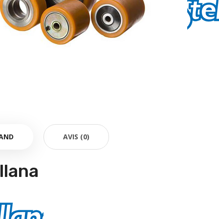
AND
AVIS (0)
llana