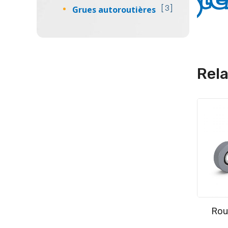
Grues autoroutières
3
Rel
Rou