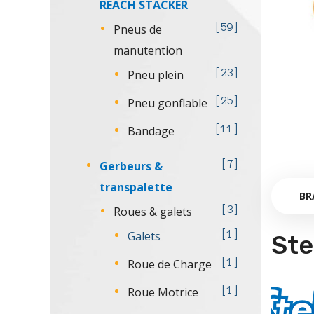
REACH STACKER
Pneus de
59
manutention
Pneu plein
23
Pneu gonflable
25
Bandage
11
Gerbeurs &
7
transpalette
BR
Roues & galets
3
Galets
1
Ste
Roue de Charge
1
Roue Motrice
1