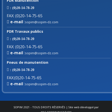
PDR Manutention
: (0)20-14-78-20
FAX
:
(0)20-14-75-65
e-mail
:
sopim@sopim-dz.com
PDR Travaux publics
: (0)20-14-78-20
FAX
:
(0)20-14-75-65
e-mail
:
sopim@sopim-dz.com
Pneus de manutention
: (0)20-14-78-20
FAX
:
(0)20-14-75-65
e-mail
:
sopim@sopim-dz.com
SOPIM
2021 - TOUS DROITS RÉSERVÉS | Site web développé par