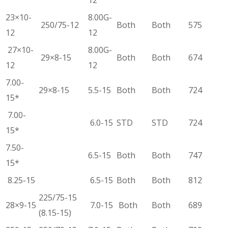
23×10-
8.00G-
250/75-12
Both
Both
575
12
12
27×10-
8.00G-
29×8-15
Both
Both
674
12
12
7.00-
29×8-15
5.5-15
Both
Both
724
15*
7.00-
6.0-15
STD
STD
724
15*
7.50-
6.5-15
Both
Both
747
15*
8.25-15
6.5-15
Both
Both
812
225/75-15
28×9-15
7.0-15
Both
Both
689
(8.15-15)