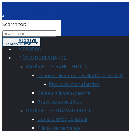
Search for:
ACCUEIL
Search Button
À PROPOS
PIÈCES DE RECHANGE
MATÉRIEL DE MANUTENTION
Chariots élévateurs & REACH STACKER
Pneus de manutention
Gerbeurs & transpalette
Grues autoroutières
MATÉRIEL DE TRAVAUX PUBLIC
Outils d’attaque au sol
Pièces de rechange