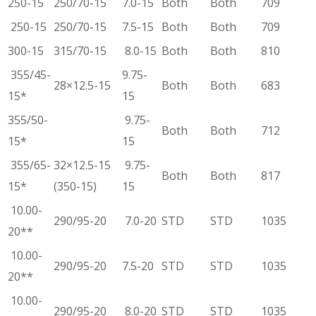
250-15
250/70-15
7.0-15
Both
Both
709
250-15
250/70-15
7.5-15
Both
Both
709
300-15
315/70-15
8.0-15
Both
Both
810
355/45-
9.75-
28×12.5-15
Both
Both
683
15*
15
355/50-
9.75-
Both
Both
712
15*
15
355/65-
32×12.5-15
9.75-
Both
Both
817
15*
(350-15)
15
10.00-
290/95-20
7.0-20
STD
STD
1035
20**
10.00-
290/95-20
7.5-20
STD
STD
1035
20**
10.00-
290/95-20
8.0-20
STD
STD
1035