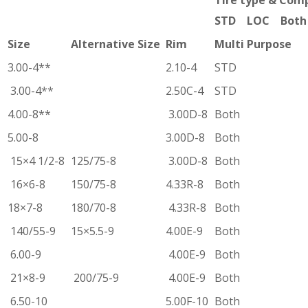
STD LOC Both
Size
Alternative Size
Rim
Multi Purpose
3.00-4**
2.10-4
STD
3.00-4**
2.50C-4
STD
4.00-8**
3.00D-8
Both
5.00-8
3.00D-8
Both
15×4 1/2-8
125/75-8
3.00D-8
Both
16×6-8
150/75-8
4.33R-8
Both
18×7-8
180/70-8
4.33R-8
Both
140/55-9
15×5.5-9
4.00E-9
Both
6.00-9
4.00E-9
Both
21×8-9
200/75-9
4.00E-9
Both
6.50-10
5.00F-10
Both