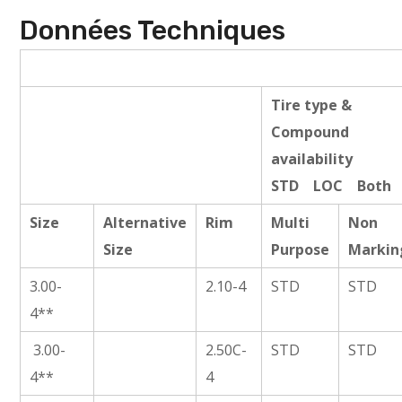
Données Techniques
Tire type &
Compound
availability
STD LOC Both
Size
Alternative
Rim
Multi
Non
Size
Purpose
Markin
3.00-
2.10-4
STD
STD
4**
3.00-
2.50C-
STD
STD
4**
4